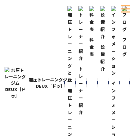
料
ブ
ホーム
ブログ
これはうまいっ！
金
設
ロ
表
備
グ
BLOG
ブログ
紹
これはうまいっ！
ト
介
2024-9-23
レ
加圧トレーニングジム
食事
ー
イ
DEUX［ドゥ］
『シアッチョッ』これはうまいっ！
加
ナ
ン
いつも食べている鶏胸肉ハムに付けたり、スポ麺に付け
圧
ー
フ
たり
ト
紹
ォ
お味噌感覚でちょっと付けて食べると味が変わりかなり
レ
介
メ
うまいっ！
ー
ー
これは“ご飯の友”に良い！
ニ
シ
ン
ョ