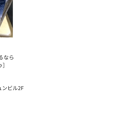
るなら
ゥ］
ュンビル2F