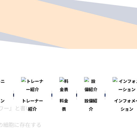
ニン
トレーナー
料金
設備紹
インフォメ
ワー』と書いて
紹介
表
介
ション
の細胞に存在する