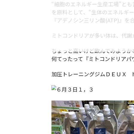
“細胞のエネルギー生産工場”と
を原料として、“生体のエネルギー
『アデノシン三リン酸(ATP)』を
ミトコンドリアが多い体は、代謝
ちょっと高いけど飲んでみようか
何てったって『ミトコンドリアパ
加圧トレーニングジムＤＥＵＸ https:/