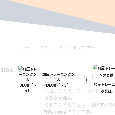
ホーム
ブログ
ミトコンドリアパワー！
BLOG
ブログ
加圧トレーニングジ
ミトコンドリアパワー！
ム
2014-6-3
加圧トレー
DEUX［ドゥ］
先日、ジムで『ミトコンドリアパ
グとは
ある水を発見！
ミトコンドリアとは、ほぼすべて
細胞小器官のことです。