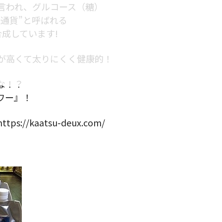
も言われ、グルコース（糖）
通貨”と呼ばれる
合成しています!
が高くて太りにくく健康的！
な！？
ワー』！
/kaatsu-deux.com/