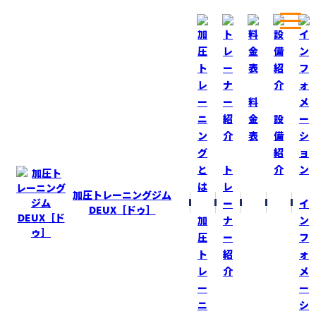
ホーム
ブログ
日本ＧＰシリーズ最終戦！
料
金
設
表
備
BLOG
ブログ
紹
ト
介
日本ＧＰシリーズ最終戦！
レ
加圧トレーニングジム
ー
イ
2021-10-15
DEUX［ドゥ］
加
ナ
ン
明日から陸上競技：日本ＧＰシリーズ最終戦！
圧
ー
フ
『田島直人記念陸上競技大会』が山口県山口市
ト
紹
ォ
で開催されます！
レ
介
メ
ー
ー
東京五輪選手も多数出場されます！
ニ
シ