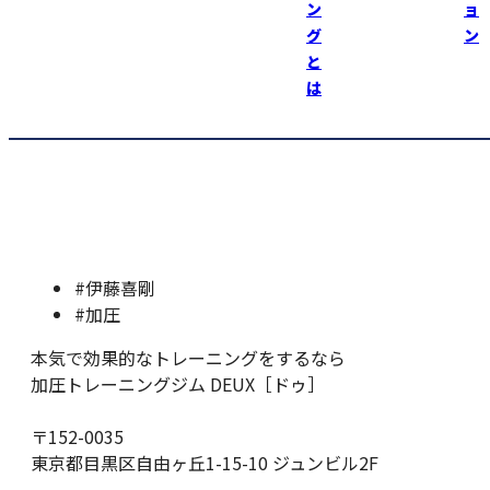
天気が心配ですが、素晴らしい記録を期待したいっ！
ン
ョ
グ
ン
加圧トレーニングジムＤＥＵＸ https://kaatsu-deux.com
と
（男性・女性トレーナー募集中！）
は
#伊藤喜剛
#加圧
本気で効果的なトレーニングをするなら
加圧トレーニングジム DEUX［ドゥ］
〒152-0035
東京都目黒区自由ヶ丘1-15-10 ジュンビル2F