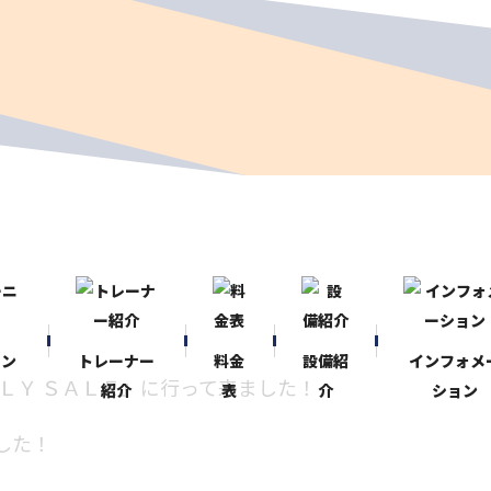
！
ニン
トレーナー
料金
設備紹
インフォメ
ＬＹ
ＳＡＬＥ』に行って来ました！
紹介
表
介
ション
した！