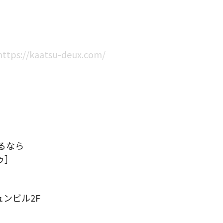
https://kaatsu-deux.com/
）
るなら
ゥ］
ュンビル2F