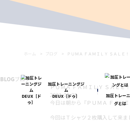
ホーム
ブログ
ＰＵＭＡ ＦＡＭＩＬＹ ＳＡＬＥ！
BLOG
ブログ
加圧トレーニングジ
ＰＵＭＡ ＦＡＭＩＬＹ ＳＡＬＥ
ム
2021-11-28
加圧トレー
DEUX［ドゥ］
今日は朝から『ＰＵＭＡ
ＦＡＭＩ
グとは
今回はＴシャツ２枚購入して来ま