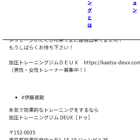
『加圧ＤＥＵＸ』会員様、スタッフの皆さん
ン
ョ
には本当に感謝します！
グ
ン
と
お祝いをしてくれた皆様、ありがとうございました！
は
メッセージがたくさん来てまだ返信出来てません！
もうしばらくお待ち下さい！
加圧トレーニングジムＤＥＵＸ https://kaatsu-deux.com
（男性・女性トレーナー募集中！）
#伊藤喜剛
本気で効果的なトレーニングをするなら
加圧トレーニングジム DEUX［ドゥ］
〒152-0035
東京都目黒区自由ヶ丘1-15-10 ジュンビル2F