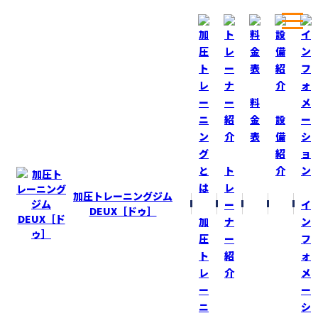
ホーム
ブログ
ありがとうございました！
料
金
設
表
備
BLOG
ブログ
紹
ト
介
ありがとうございました！
レ
加圧トレーニングジム
ー
イ
2022-6-25
DEUX［ドゥ］
加
ナ
ン
誕生日を迎えて２日が経ちました！
圧
ー
フ
今でも毎日“祝”メール、メッセージが届きます！
ト
紹
ォ
ありがとうございます！
レ
介
メ
ー
ー
そして、プレゼントまで用意してくれた
ニ
シ