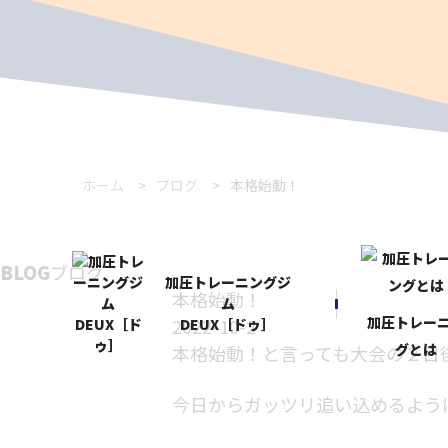
ホーム
ブログ
本格始動！
BLOG
ブログ
加圧トレーニングジ
本格始動！
ム
加圧トレー
2022-10-2
DEUX［ドゥ］
グとは
本格始動！と言っても大会の２日
今日からガッツリ追い込めるよう