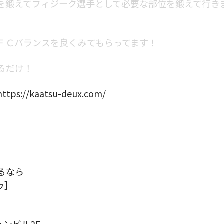
を鍛えてフィジーク選手として必要な部位を鍛えて行き
ＦＣバランスを良くみてもらってます！
るだけ！
https://kaatsu-deux.com/
）
るなら
ゥ］