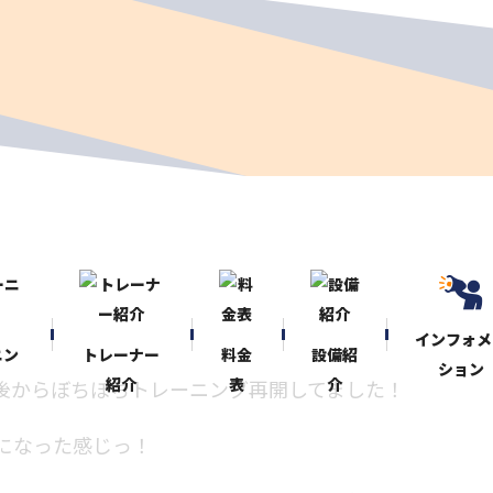
インフォメ
ニン
トレーナー
料金
設備紹
ション
紹介
表
介
後からぼちぼちトレーニング再開してました！
になった感じっ！