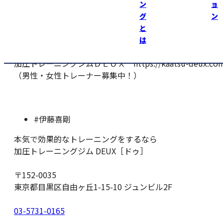
対処法を考えて行きます！
ン
ョ
グ
ン
今までもこの状態でやって来たので痛み我慢して
と
あと１年頑張ります！
は
加圧トレーニングジムＤＥＵＸ https://kaatsu-deux.com
（男性・女性トレーナー募集中！）
#伊藤喜剛
本気で効果的なトレーニングをするなら
加圧トレーニングジム DEUX［ドゥ］
〒152-0035
東京都目黒区自由ヶ丘1-15-10 ジュンビル2F
03-5731-0165