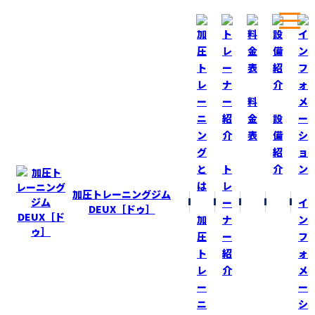
ホーム
ブログ
ＭＲＩ！
料
金
設
表
備
BLOG
ブログ
紹
ト
介
ＭＲＩ！
レ
加圧トレーニングジム
ー
イ
2022-10-27
DEUX［ドゥ］
加
ナ
ン
今日は仕事の合間に右肩のＭＲＩに行って来ました！
圧
ー
フ
最近調子が良いのですが、ちょっとした角度が
ト
紹
ォ
痛いときがあり、何だろう？と思ってます！
レ
介
メ
来週“加圧ＤＥＵＸ”メディカルアドバイザーの
ー
ー
平泉先生の診察があるので結果を聞いて今後の
ニ
シ