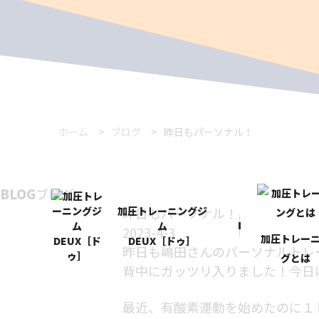
ホーム
ブログ
昨日もパーソナル！
BLOG
ブログ
加圧トレーニングジ
昨日もパーソナル！
ム
2023-4-3
加圧トレー
DEUX［ドゥ］
昨日も嶋田さんのパーソナルトレ
グとは
背中にガッツリ入りました！今日
最近、有酸素運動を始めたのに１