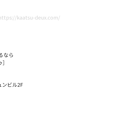
/kaatsu-deux.com/
）
るなら
ゥ］
ュンビル2F