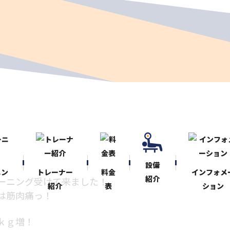
設備
ニン
トレーナー
料金
インフォメ
紹介
ーニング受けて来ました！
紹介
表
ション
は筋肉痛っ！
ｋｇ増！