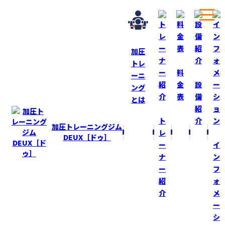
加圧
トレ
ホーム
ブログ
芽が出て来た！
料
ーニ
金
設
ング
表
備
BLOG
ブログ
とは
紹
ト
介
芽が出て来た！
加圧トレーニングジム
レ
DEUX［ドゥ］
ー
イ
2023-5-22
ナ
ン
“加圧ＤＥＵＸ”開運の木が４月１９日に
ー
フ
バッサリ切ってから１ヶ月！
紹
ォ
芽が出て来ました！
介
メ
今回は１ヶ月遅く切ったので、芽が出るのが
ー
少し遅い感じっ！
シ