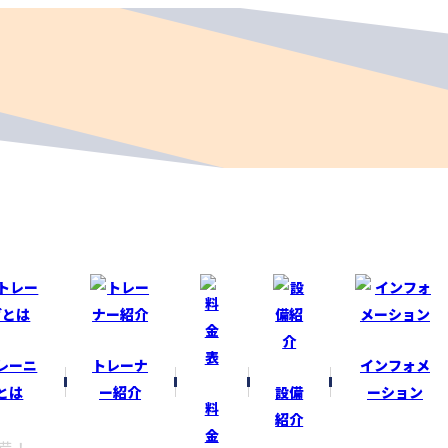
レーニ
トレーナ
インフォメ
とは
ー紹介
設備
ーション
料
紹介
金
備！