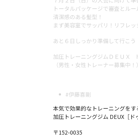
トータルパッケージで審査とルー
清潔感のある髪型！
まず美容室でサッパリ！リフレッ
あと６日しっかり準備して行こう
加圧トレーニングジムＤＥＵＸ https:/
（男性・女性トレーナー募集中！
#伊藤喜剛
本気で効果的なトレーニングをす
加圧トレーニングジム DEUX［ド
〒152-0035