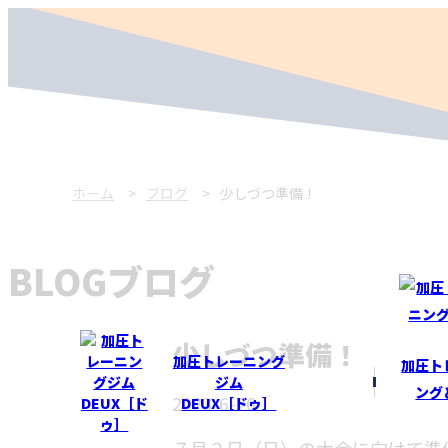
ホーム
ブログ
少しづつ準備！
BLOG
ブログ
少しづつ準備！
加圧トレーニング
加圧ト
ジム
ング
2023-6-26
DEUX［ドゥ］
７月２日（日）の大会に向けて準