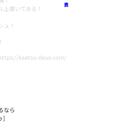
表
ル上書いてある！
シュ！
！
/kaatsu-deux.com/
）
るなら
ゥ］