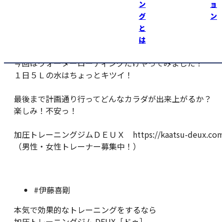
余計なものは食べてません！
ン
ョ
グ
ン
この“０ｋｃａｌぜりー”美味しくて満足！満足！
と
は
明日から少しつづカーボ入れて行きます！
今回はウォーターローディングだけやってみました！
１日５Ｌの水はちょっとキツイ！
最後まで計画通り行ってどんなカラダが出来上がるか？
楽しみ！不安っ！
加圧トレーニングジムＤＥＵＸ https://kaatsu-deux.com
（男性・女性トレーナー募集中！）
#伊藤喜剛
本気で効果的なトレーニングをするなら
加圧トレーニングジム DEUX［ドゥ］