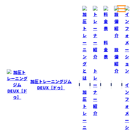
ホーム
ブログ
腹減ったら！
料
金
設
表
備
BLOG
ブログ
紹
ト
介
腹減ったら！
レ
加圧トレーニングジム
ー
イ
2023-6-29
DEUX［ドゥ］
加
ナ
ン
自宅に帰宅して腹減ったら“０ｋｃａｌぜりー”
圧
ー
フ
食べてます！
ト
紹
ォ
レ
介
メ
毎回、決めた食事以外は食べようと思わないのに
ー
ー
今回は何故か？いろいろ食べたいと思ってしまう！
ニ
シ