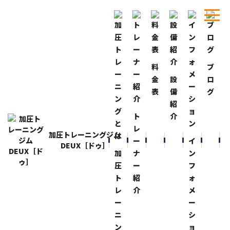
料
ブ
ホーム
ブログ
ちょっと早めに！
金
設
ロ
表
備
グ
BLOG
ブログ
紹
ちょっと早めに！
ト
介
2014-8-16
レ
加圧トレーニングジム
昨日は、ちょっと早めに仕事を終えて
ー
イ
DEUX［ドゥ］
いつも行っているジムの姉妹店の方で
加
ナ
ン
トレーニングして来ました！
圧
ー
フ
ト
紹
ォ
ジムの中は、外国人だらけ！！
レ
介
メ
日本人は、お盆で里帰り？旅行？
ー
ー
ニ
シ
ちょっとビックリ！
ン
ョ