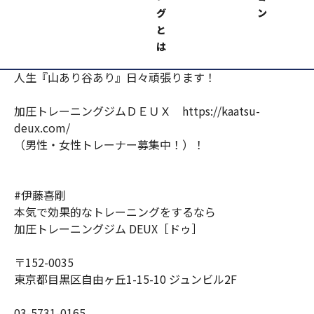
になり『二刀流』になったことが評価されたようです！
グ
ン
と
評価してくれる方がいるので、大変うれしく思います！
は
人生『山あり谷あり』日々頑張ります！
加圧トレーニングジムＤＥＵＸ https://kaatsu-
deux.com/
（男性・女性トレーナー募集中！）！
#伊藤喜剛
本気で効果的なトレーニングをするなら
加圧トレーニングジム DEUX［ドゥ］
〒152-0035
東京都目黒区自由ヶ丘1-15-10 ジュンビル2F
03-5731-0165