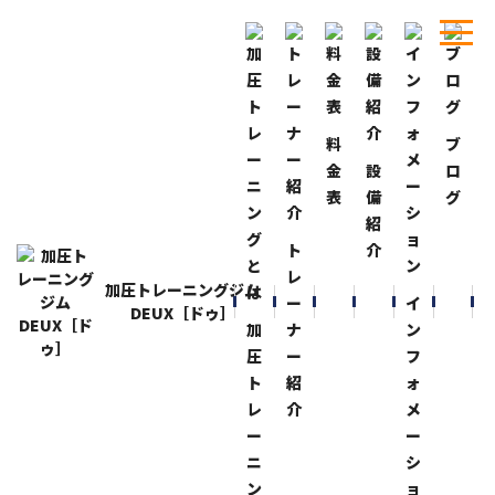
料
ブ
ホーム
ブログ
取材！
金
設
ロ
表
備
グ
BLOG
ブログ
紹
取材！
ト
介
2023-10-4
レ
加圧トレーニングジム
先日“オールジャパンマスターズフィットネスチャンピオ
ー
イ
DEUX［ドゥ］
ンシップス”
加
ナ
ン
メンズフィジーク（＋50）172ｃｍ超級優勝して“日本
圧
ー
フ
一”
ト
紹
ォ
になった取材を受けました！地元の新聞です！
レ
介
メ
ー
ー
陸上競技男子１００Ｍで“日本一”になり
ニ
シ
メンズフィジーク（＋50）172ｃｍ超級で“日本一”
ン
ョ