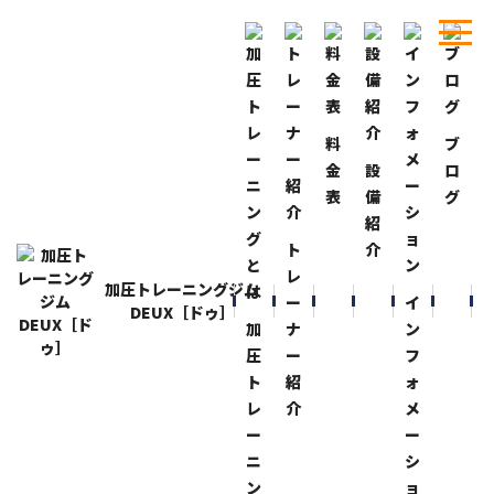
料
ブ
ホーム
ブログ
合トレ！
金
設
ロ
表
備
グ
BLOG
ブログ
紹
合トレ！
ト
介
2023-11-5
レ
加圧トレーニングジム
久しぶりに大学の先輩と合同トレーニングして来まし
ー
イ
DEUX［ドゥ］
た！
加
ナ
ン
圧
ー
フ
かなり追い込んでキツかったですが、楽しくトレーニン
ト
紹
ォ
グ出来ました！
レ
介
メ
ー
ー
お互い陸上競技出身で現在フィジーク選手としてやって
ニ
シ
いるのでたくさん刺激を頂きました！
ン
ョ