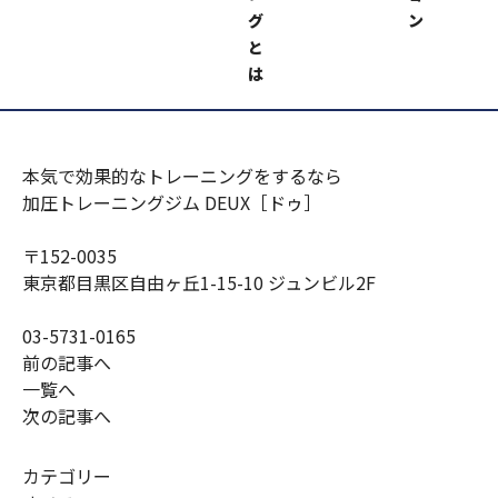
グ
ン
加圧トレーニングジムＤＥＵＸ https://kaatsu-
と
deux.com/
は
（男性・女性トレーナー募集中！）
本気で効果的なトレーニングをするなら
加圧トレーニングジム DEUX［ドゥ］
〒152-0035
東京都目黒区自由ヶ丘1-15-10 ジュンビル2F
03-5731-0165
前の記事へ
一覧へ
次の記事へ
カテゴリー