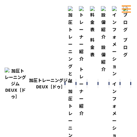
料
ブ
ホーム
ブログ
間に合った！
金
設
ロ
表
備
グ
BLOG
ブログ
紹
間に合った！
ト
介
2023-12-22
レ
加圧トレーニングジム
その他
ー
イ
DEUX［ドゥ］
〝年末ジャンボ宝くじ”購入出来た！間に合った！
加
ナ
ン
本日最終日！
圧
ー
フ
買わなきゃ当たらないから〝夢”買って来ました(笑)
ト
紹
ォ
レ
介
メ
１０億円っ！
ー
ー
ニ
シ
抽選日まで〝夢”みて過ごします！
ン
ョ