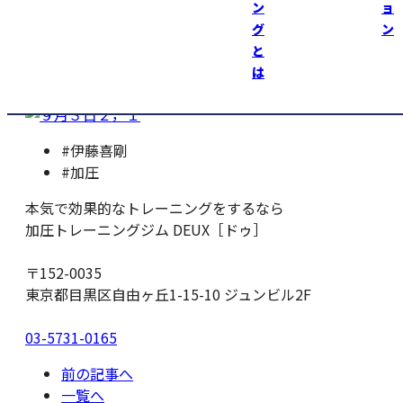
今後は、このフィギア目指してトレーニング
ン
ョ
頑張ります！！
グ
ン
と
加圧トレーニングジムＤＥＵＸ https://kaatsu-deux.com
は
#伊藤喜剛
#加圧
本気で効果的なトレーニングをするなら
加圧トレーニングジム DEUX［ドゥ］
〒152-0035
東京都目黒区自由ヶ丘1-15-10 ジュンビル2F
03-5731-0165
前の記事へ
一覧へ