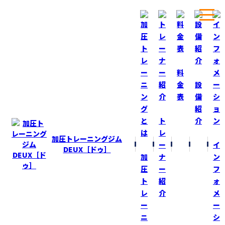
ホーム
ブログ
自分へのお土産！
料
金
設
表
備
BLOG
ブログ
紹
ト
介
自分へのお土産！
レ
加圧トレーニングジム
ー
イ
2014-9-3
DEUX［ドゥ］
加
ナ
ン
先日、サイパンのスーパーマーケットをウロウロ
圧
ー
フ
していたら“カッコイイ”フィギア発見！
ト
紹
ォ
レ
介
メ
自分へのお土産で購入してしまった！
ー
ー
ニ
シ