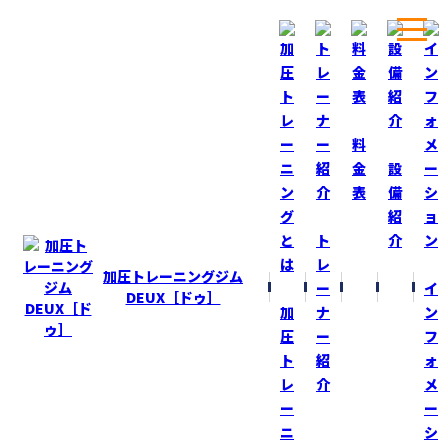
ホーム
ブログ
今日からゴールデンウィーク！
料
金
設
表
備
BLOG
ブログ
紹
ト
介
今日からゴールデンウィーク！
レ
加圧トレーニングジム
ー
イ
2024-4-27
DEUX［ドゥ］
加
ナ
ン
その他
圧
ー
フ
ト
紹
ォ
待ちに待った『ゴールデンウィーク』！
レ
介
メ
私のクライアントさんも海外、国内旅行、別荘に行く方々
ー
ー
多数おります！
ニ
シ
『加圧ＤＥＵＸ』は５月４日（土）休館日！