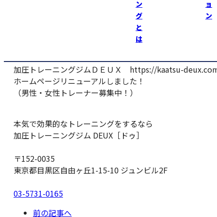
ン
ョ
土日祝祭日は１０時から１８時まで営業しております。
グ
ン
ゴールデンウィーク中の私の予約はほぼ満員っ！
と
他のトレーナーは少し空きがありますので、興味のある方
は
時間のある時に『加圧トレーニング』来て下さい！
加圧トレーニングジムＤＥＵＸ https://kaatsu-deux.com
ホームページリニューアルしました！
（男性・女性トレーナー募集中！）
本気で効果的なトレーニングをするなら
加圧トレーニングジム DEUX［ドゥ］
〒152-0035
東京都目黒区自由ヶ丘1-15-10 ジュンビル2F
03-5731-0165
前の記事へ