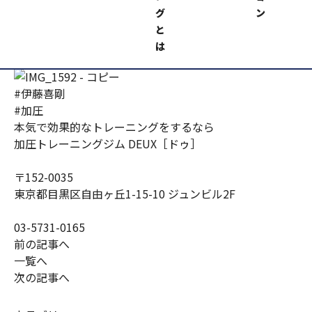
グ
ン
加圧トレーニングジムＤＥＵＸ https://kaatsu-
と
deux.com/
は
#伊藤喜剛
#加圧
本気で効果的なトレーニングをするなら
加圧トレーニングジム DEUX［ドゥ］
〒152-0035
東京都目黒区自由ヶ丘1-15-10 ジュンビル2F
03-5731-0165
前の記事へ
一覧へ
次の記事へ