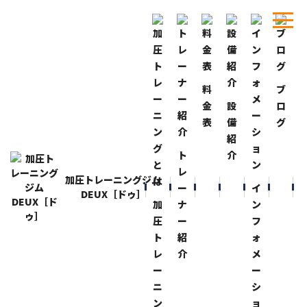
料
ブ
ホーム
ブログ
ダラダラ生活！
金
設
ロ
表
備
グ
BLOG
ブログ
紹
ダラダラ生活！
ト
介
2014-10-27
レ
加圧トレーニングジム
３日間トレーニングしないと食生活までダメになる！
ー
イ
DEUX［ドゥ］
先日『猫ちゃん』から頂いたカップラーメンを
加
ナ
ン
夕食後に食べてしまった！！
圧
ー
フ
ト
紹
ォ
カップラーメンは、ほとんど食べないのに！
レ
介
メ
ー
ー
今日からトレーニング開始！
ニ
シ
まずは、下半身から！
ン
ョ