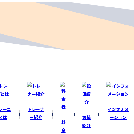
レーニ
トレーナ
インフォメ
とは
ー紹介
設備
ーション
料
紹介
金