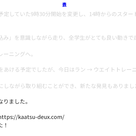
表
定していた9時30分開始を変更し、14時からのスター
込み」を意識しながら走り、全学生がとても良い動きで
レーニングへ。
をあける予定でしたが、今日はラン → ウエイトトレー
にしながら取り組むことができ、新たな発見もありまし
なりました。
/kaatsu-deux.com/
た！
）