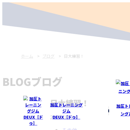
ホーム
ブログ
日大練習！
BLOG
ブログ
日大練習！
加圧トレーニング
加圧ト
ジム
ング
2025-12-14
DEUX［ドゥ］
その他