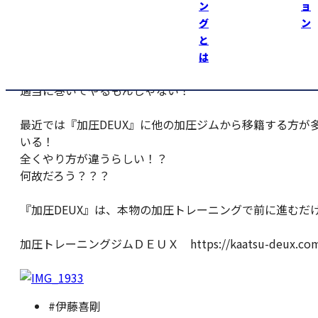
と思いましたが、KAATSU JAPAN認定の加圧ベルトじゃな
ン
ョ
グ
ン
加圧トレーニングは、しっかり個々にあった適正圧で行わ
と
と
は
大変なことになる！
適当に巻いてやるもんじゃない！
最近では『加圧DEUX』に他の加圧ジムから移籍する方が
いる！
全くやり方が違うらしい！？
何故だろう？？？
『加圧DEUX』は、本物の加圧トレーニングで前に進むだ
加圧トレーニングジムＤＥＵＸ https://kaatsu-deux.com
#伊藤喜剛