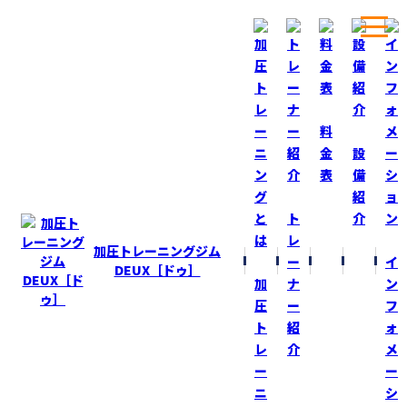
ホーム
ブログ
加圧ベルト巻いているのかな！？
料
金
設
表
備
BLOG
ブログ
紹
ト
介
加圧ベルト巻いているのかな！？
レ
加圧トレーニングジム
ー
イ
2015-2-6
DEUX［ドゥ］
加
ナ
ン
FacebookでＣ・ロナウド選手のフィールドを観ていたら
圧
ー
フ
加圧ベルトらしきベルトを腕に巻いている！？
ト
紹
ォ
レ
介
メ
とうとう彼も加圧の仲間入りか！？
ー
ー
ニ
シ