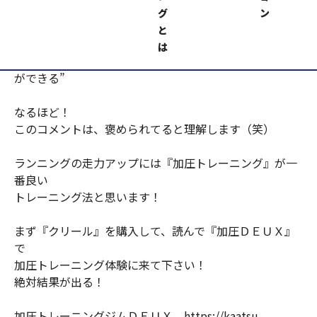
どう言う意味なのか調べてみました！
グ
ン
と
ナメック星人特徴とは！？
は
“頭の上に手をおくだけで、その者の能力を引き出すこと
ができる”
なるほど！
このコメントは、褒められてると理解します（笑）
ランニングの走力アップには『加圧トレーニング』が一
番良い
トレーニング法と思います！
まず『クリール』を購入して、読んで『加圧ＤＥＵＸ』
で
加圧トレーニング体験に来て下さい！
絶対結果が出る！
加圧トレーニングジムＤＥＵＸ https://kaatsu-