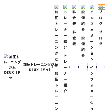
料
ブ
ホーム
ブログ
届いた！
金
設
ロ
表
備
グ
BLOG
ブログ
紹
届いた！
ト
介
2015-3-25
レ
加圧トレーニングジム
人気ランニング雑誌『クリール』が届きました！
ー
イ
DEUX［ドゥ］
空き時間にしっかり熟読！
加
ナ
ン
圧
ー
フ
『パッパラ河合の加圧トレーニング体験』
ト
紹
ォ
Ｐ２６，Ｐ２７記載
レ
介
メ
ー
ー
パッパラ河合さんからのコメント（私に対して）
ニ
シ
『お前は、ナメック星人の長老か！！』
ン
ョ