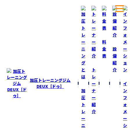
ホーム
ブログ
あと１６日！
料
金
設
表
備
BLOG
ブログ
紹
ト
介
あと１６日！
レ
加圧トレーニングジム
ー
イ
2015-5-22
DEUX［ドゥ］
加
ナ
ン
今日は『猫ひろし』さんの加圧トレーニング指導！
圧
ー
フ
ＳＥＡ ＧＡＭＥＳまであと１６日！
ト
紹
ォ
レ
介
メ
調子も上がって来ました！
ー
ー
ニ
シ