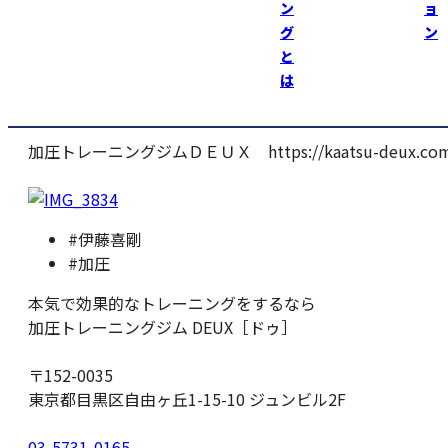
刺激を入れながら疲労抜きして本番を迎える予定！
ン
ョ
グ
ン
リオのオリンピック出場権のかかる大会なので
と
先日、自己記録更新した東京マラソン以上にバッチリ調整
は
をして本番に臨みたいところです！
加圧トレーニングジムＤＥＵＸ https://kaatsu-deux.com
#伊藤喜剛
#加圧
本気で効果的なトレーニングをするなら
加圧トレーニングジム DEUX［ドゥ］
〒152-0035
東京都目黒区自由ヶ丘1-15-10 ジュンビル2F
03-5731-0165