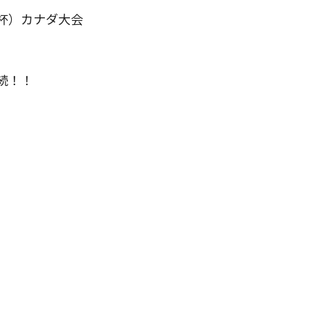
杯）カナダ大会
続！！