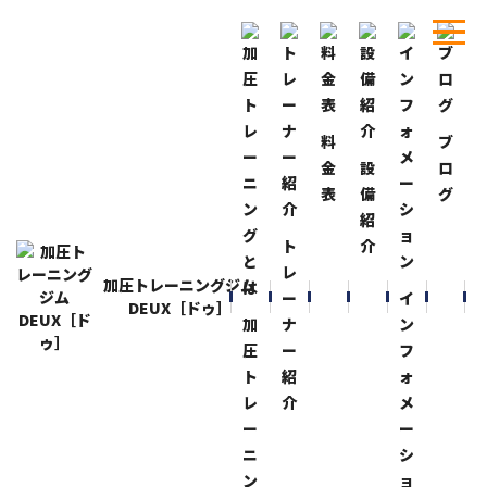
料
ブ
ホーム
ブログ
天然タンニング！
金
設
ロ
表
備
グ
BLOG
ブログ
紹
天然タンニング！
ト
介
2015-8-2
レ
加圧トレーニングジム
今日は絶好のプール日和！
ー
イ
DEUX［ドゥ］
午後から区民プールにいってきました。
加
ナ
ン
天然タンニングは最高〜！
…
圧
ー
フ
かなり焼けました。
ト
紹
ォ
暑い日のプールは特に気持ち良いですね〜！
レ
介
メ
夕方までリラックスしてきました！
ー
ー
やっぱり夏はプールに海だね！
ニ
シ
ン
ョ