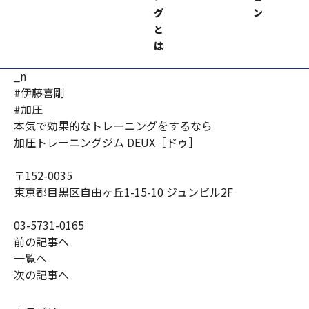
加圧トレーニングジムＤＥＵＸ
https://kaatsu-
グ
ン
deux.com
と
は
#伊藤喜剛
#加圧
本気で効果的なトレーニングをするなら
加圧トレーニングジム DEUX［ドゥ］
〒152-0035
東京都目黒区自由ヶ丘1-15-10 ジュンビル2F
03-5731-0165
前の記事へ
一覧へ
次の記事へ