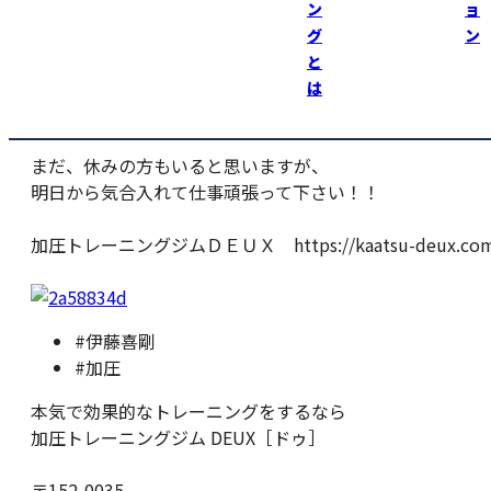
長いらしい！！
ン
ョ
グ
ン
なるほど！！
と
は
今日でシルバーウィーク終了！！
まだ、休みの方もいると思いますが、
明日から気合入れて仕事頑張って下さい！！
加圧トレーニングジムＤＥＵＸ https://kaatsu-deux.com
#伊藤喜剛
#加圧
本気で効果的なトレーニングをするなら
加圧トレーニングジム DEUX［ドゥ］
〒152-0035