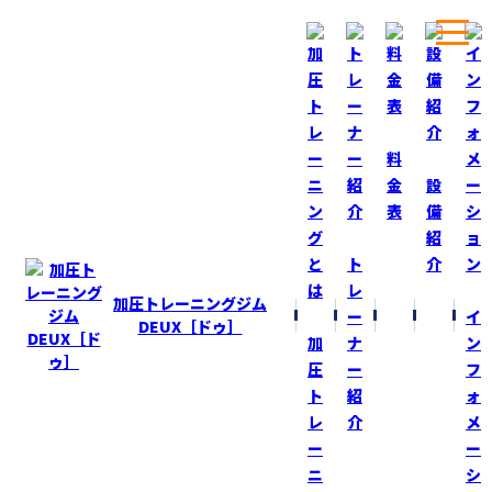
ホーム
ブログ
秋分の日！
料
金
設
表
備
BLOG
ブログ
紹
ト
介
秋分の日！
レ
加圧トレーニングジム
ー
イ
2015-9-23
DEUX［ドゥ］
加
ナ
ン
今日は、秋分の日（しゅうぶんのひ）は、
圧
ー
フ
日本の国民の祝日の一つである！日付は
ト
紹
ォ
天文学上の秋分日！
レ
介
メ
しばしば『昼と夜の長さが同じになる』
ー
ー
といわれるが、実際は昼の方が若干
ニ
シ