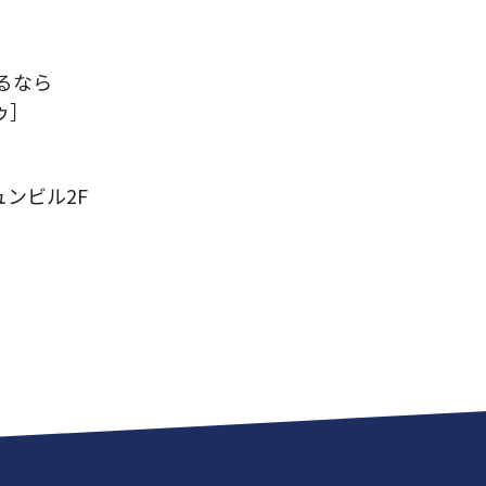
るなら
ゥ］
ュンビル2F