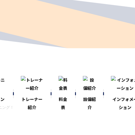
ニン
トレーナー
料金
設備紹
インフォメ
紹介
表
介
ション
ニング！