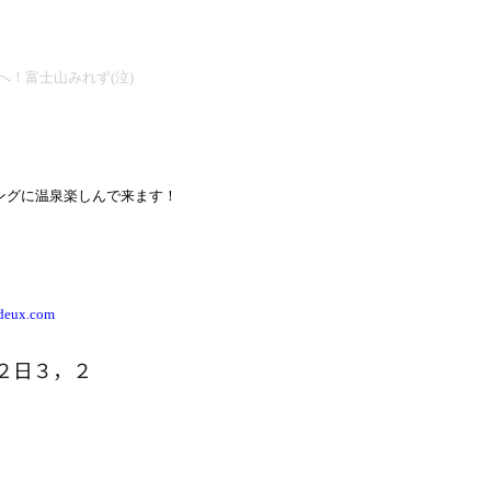
へ！富士山みれず
(
泣
)
ングに温泉楽しんで来ます！
-deux.com