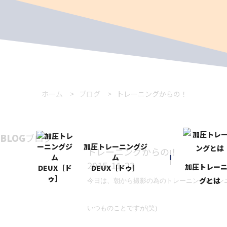
ホーム
ブログ
トレーニングからの！
BLOG
ブログ
加圧トレーニングジ
トレーニングからの！
ム
2015-11-22
加圧トレー
DEUX［ドゥ］
グとは
今日は、朝から撮影の為のトレーニング
&
タン
いつものことですが
(
笑
)