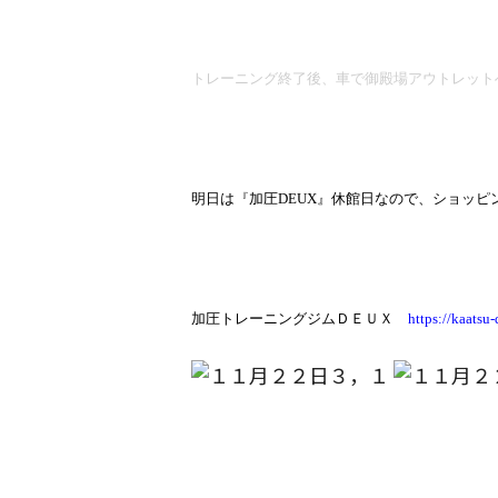
トレーニング終了後、車で御殿場アウトレット
明日は『加圧
DEUX
』休館日なので、ショッピ
加圧トレーニングジムＤＥＵＸ
https://kaatsu