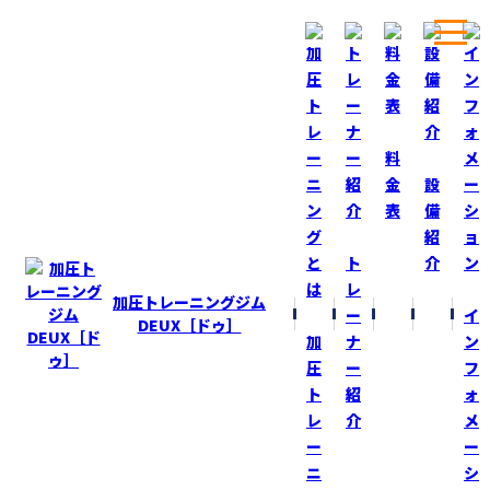
ホーム
ブログ
大好物！
料
金
設
表
備
BLOG
ブログ
紹
ト
介
大好物！
レ
加圧トレーニングジム
ー
イ
2014-1-30
DEUX［ドゥ］
加
ナ
ン
先日、大好物の『柿チョコ』頂きました！ うれしい！！
圧
ー
フ
ト
紹
ォ
おやつにコーヒー飲みながら少しづつ食べます！
レ
介
メ
ー
ー
私の癒しっす！
ニ
シ