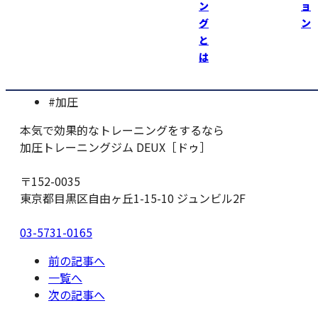
ン
ョ
加圧トレーニングジムＤＥＵＸ
https://kaatsu-deux.co
グ
ン
と
は
#伊藤喜剛
#加圧
本気で効果的なトレーニングをするなら
加圧トレーニングジム DEUX［ドゥ］
〒152-0035
東京都目黒区自由ヶ丘1-15-10 ジュンビル2F
03-5731-0165
前の記事へ
一覧へ
次の記事へ