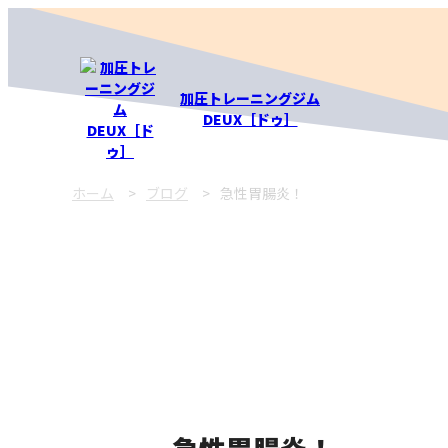
加圧トレーニングジム
DEUX［ドゥ］
ホーム
ブログ
急性胃腸炎！