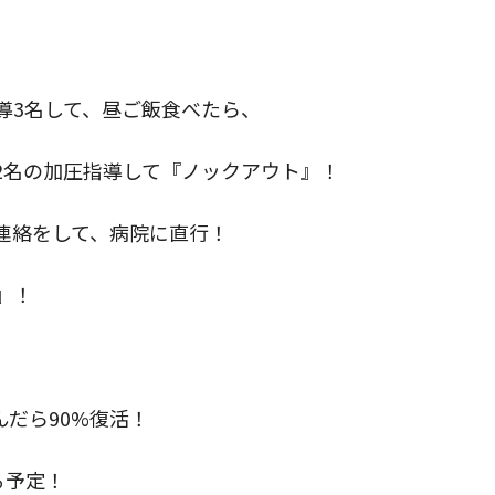
導3名して、昼ご飯食べたら、
2名の加圧指導して『ノックアウト』！
連絡をして、病院に直行！
』！
だら90%復活！
る予定！