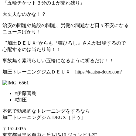
『五輪チケット３分の１が売れ残り』
大丈夫なのかな！？
治安の問題や施設の問題、労働の問題など日々不安になる
ニュースばかり！
〝加圧ＤＥＵＸ”からも『猫ひろし』さんが出場するので
心配するのは当たり前！！
事故無く素晴らしい五輪になるように祈るだけ！！
加圧トレーニングジムＤＥＵＸ https://kaatsu-deux.com/
#伊藤喜剛
#加圧
本気で効果的なトレーニングをするなら
加圧トレーニングジム DEUX［ドゥ］
〒152-0035
東京都目黒区自由ヶ丘1-15-10 ジュンビル2F