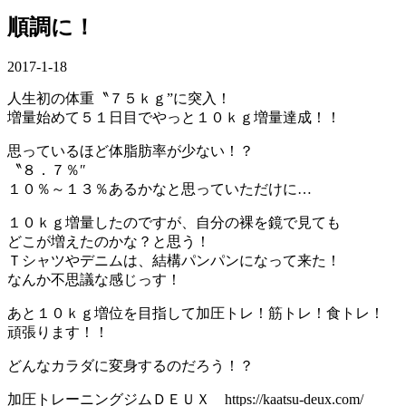
順調に！
2017-1-18
人生初の体重〝７５ｋｇ”に突入！
増量始めて５１日目でやっと１０ｋｇ増量達成！！
思っているほど体脂肪率が少ない！？
〝８．７％″
１０％～１３％あるかなと思っていただけに…
１０ｋｇ増量したのですが、自分の裸を鏡で見ても
どこが増えたのかな？と思う！
Ｔシャツやデニムは、結構パンパンになって来た！
なんか不思議な感じっす！
あと１０ｋｇ増位を目指して加圧トレ！筋トレ！食トレ！
頑張ります！！
どんなカラダに変身するのだろう！？
加圧トレーニングジムＤＥＵＸ https://kaatsu-deux.com/