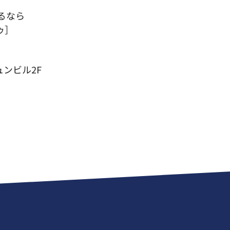
るなら
ゥ］
ュンビル2F