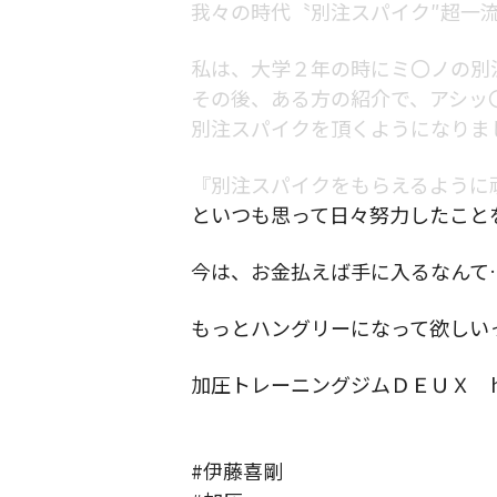
我々の時代〝別注スパイク″超一
私は、大学２年の時にミ〇ノの別
その後、ある方の紹介で、アシッ
別注スパイクを頂くようになりま
『別注スパイクをもらえるように
といつも思って日々努力したこと
今は、お金払えば手に入るなんて…
もっとハングリーになって欲しい
加圧トレーニングジムＤＥＵＸ https:/
#伊藤喜剛