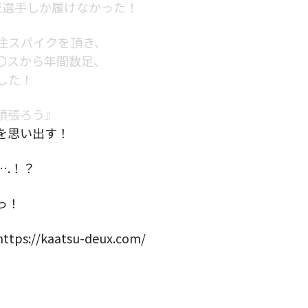
流選手しか履けなかった！
注スパイクを頂き、
〇スから年間数足、
した！
頑張ろう』
を思い出す！
.！？
っ！
/kaatsu-deux.com/