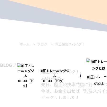
ホーム
ブログ
陸上競技スパイク！
BLOG
ブログ
加圧トレーニングジ
陸上競技スパイク！
ム
加圧トレー
2017-4-25
DEUX［ドゥ］
グとは
先日、陸上競技専門店に行って、
今は、お金を出せば〝別注スパイ
ビックリしました！