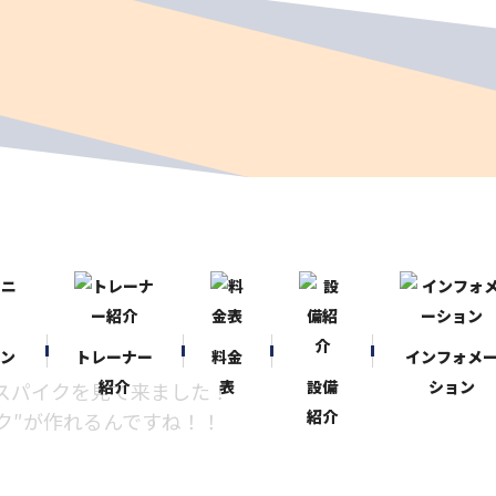
ニン
トレーナー
料金
インフォメ
紹介
表
設備
ション
スパイクを見て来ました！
紹介
ク″が作れるんですね！！