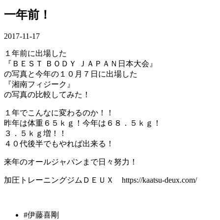
一年前！
2017-11-17
１年前に出場した
『ＢＥＳＴ ＢＯＤＹ ＪＡＰＡＮ日本大会』
の写真と今年の１０月７日に出場した
『湘南フィジーク』
の写真の比較してみた！
１年でこんなに変わるのか！！
昨年は体重６５ｋｇ！今年は６８．５ｋｇ！
３．５ｋｇ増！！
４０代後半でもやれば出来る！
来年のオールジャパンまで日々努力！
加圧トレーニングジムＤＥＵＸ https://kaatsu-deux.com/
#伊藤喜剛