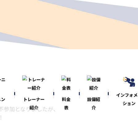
インフォメ
ニン
トレーナー
料金
設備紹
ション
紹介
表
介
不参加となりましたが、
！