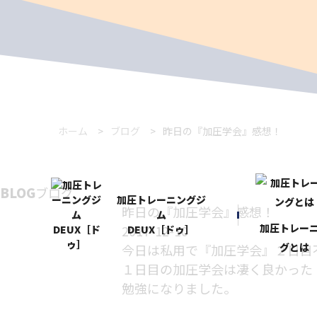
ホーム
ブログ
昨日の『加圧学会』感想！
BLOG
ブログ
加圧トレーニングジ
昨日の『加圧学会』感想！
ム
加圧トレー
2017-12-10
DEUX［ドゥ］
グとは
今日は私用で『加圧学会』２日目
１日目の加圧学会は凄く良かった
勉強になりました。