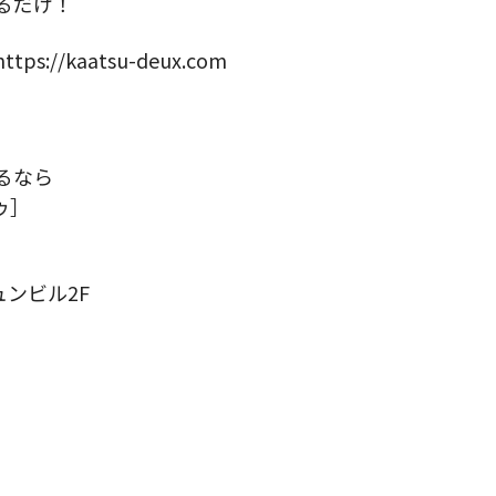
るだけ！
//kaatsu-deux.com
るなら
ゥ］
ュンビル2F