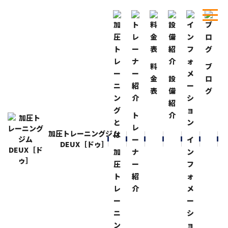
料
ブ
ホーム
ブログ
進化してます！
金
設
ロ
表
備
グ
BLOG
ブログ
紹
進化してます！
ト
介
2018-2-6
レ
加圧トレーニングジム
先日、陸上競技のスパイクを見ていたら
ー
イ
DEUX［ドゥ］
かなり進化してます！
加
ナ
ン
圧
ー
フ
私がやっていた現役時代とは全然違う！？
ト
紹
ォ
レ
介
メ
最近、注目を浴びているナイキのマラソンシューズ！
ー
ー
次に出るシューズ５万円とか！？凄い！
ニ
シ
ン
ョ