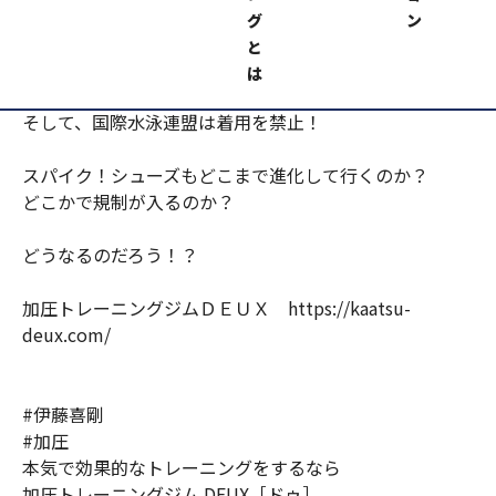
１０年前位、水着で『レーザーレーサー』という商品が
グ
ン
出て、
と
これを着て日本記録がたくさん出た！
は
そして、国際水泳連盟は着用を禁止！
スパイク！シューズもどこまで進化して行くのか？
どこかで規制が入るのか？
どうなるのだろう！？
加圧トレーニングジムＤＥＵＸ https://kaatsu-
deux.com/
#伊藤喜剛
#加圧
本気で効果的なトレーニングをするなら
加圧トレーニングジム DEUX［ドゥ］