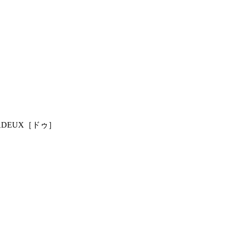
ム
DEUX［ドゥ］