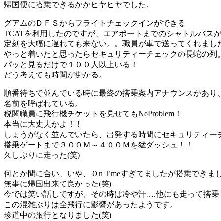
帰国便に搭乗できるかかヒヤヒヤでした。
グアムのＤＦＳからフライトチェックインができる
TCATを利用したのですが、エアポートまでのシャトルバス
定刻を大幅に遅れても来ない。。職員が車で送ってくれまし
やっと着いたと思ったらセキュリティーチェックの長蛇の列
パッと見るだけで１００人以上いる！
どう考えても時間が掛かる。
順番待ちで並んでいる時に最終の搭乗案内アナウンスがあり
名前を呼ばれている。
税関職員に飛行機チケットを見せてもNoProblem！
本当に大丈夫かよ！！
しょうがなく並んでいたら、出発する時間にセキュリティー
搭乗ゲートまで３００Ｍ～４００Ｍを猛ダッシュ！！
久しぶりに走った(笑)
何とか間に合い、いや、０n Timeすぎてましたが搭乗できま
無事に帰国出来て良かった(笑)
今では笑い話しですが、その時は冷や汗….他にも走って搭乗
この混雑ぶりは全飛行に影響があったようです。
珍道中の旅行となりました(笑)