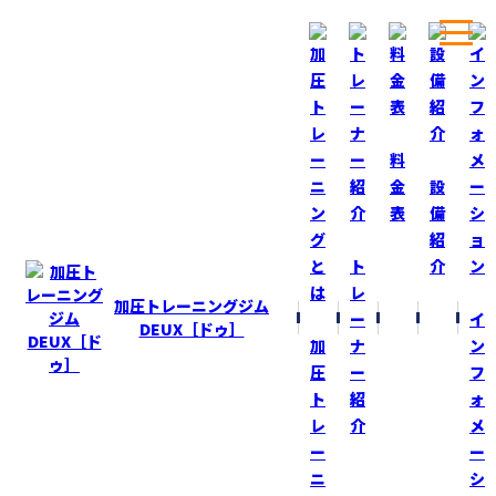
ホーム
ブログ
お祭り！
料
金
設
表
備
BLOG
ブログ
紹
ト
介
お祭り！
レ
加圧トレーニングジム
ー
イ
2018-9-10
DEUX［ドゥ］
加
ナ
ン
昨日『奥沢神社：大蛇祭り』！
圧
ー
フ
ト
紹
ォ
久しぶりに夜だけ観に行って来ました！
レ
介
メ
ー
ー
小さい神社ですが、屋台がたくさん！人もたくさん！
ニ
シ