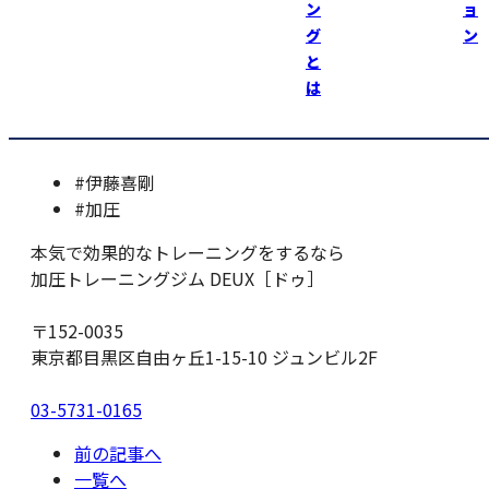
ン
ョ
お祭りはやっぱり楽しいっ！
グ
ン
と
加圧トレーニングジムＤＥＵＸ https://kaatsu-deux.com
は
#伊藤喜剛
#加圧
本気で効果的なトレーニングをするなら
加圧トレーニングジム DEUX［ドゥ］
〒152-0035
東京都目黒区自由ヶ丘1-15-10 ジュンビル2F
03-5731-0165
前の記事へ
一覧へ