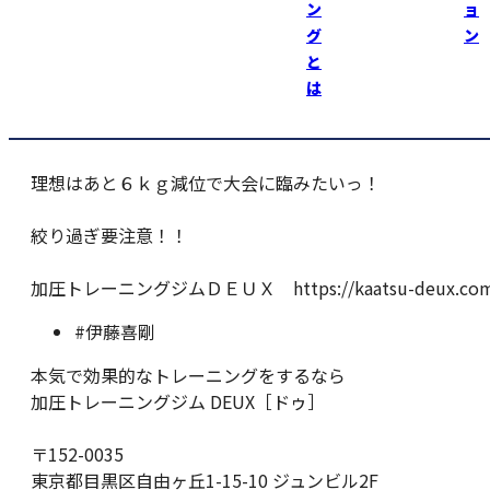
ン
ョ
９月２日から増量開始して４月２０日で１７ｋｇ増！ （６
グ
ン
７．１ｋｇ→８４．１ｋｇ）
と
は
大会まであと２ヶ月あるので、じっくりやって行こうと 思
ます！！
理想はあと６ｋｇ減位で大会に臨みたいっ！
絞り過ぎ要注意！！
加圧トレーニングジムＤＥＵＸ https://kaatsu-deux.com
#伊藤喜剛
本気で効果的なトレーニングをするなら
加圧トレーニングジム DEUX［ドゥ］
〒152-0035
東京都目黒区自由ヶ丘1-15-10 ジュンビル2F