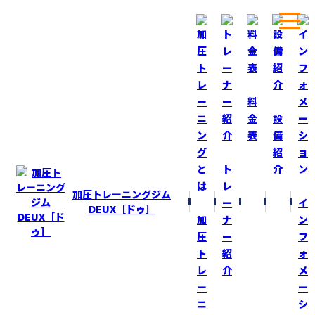
ホーム
ブログ
体重が１ヶ月で！
料
金
設
表
備
BLOG
ブログ
紹
ト
介
体重が１ヶ月で！
レ
加圧トレーニングジム
ー
イ
2019-5-22
DEUX［ドゥ］
加
ナ
ン
圧
ー
フ
ト
紹
ォ
４月２１日から開始して体重が６．７５ｋｇ減りました！
レ
介
メ
ー
ー
約７ｋｇ減！体脂肪率５％減！
ニ
シ