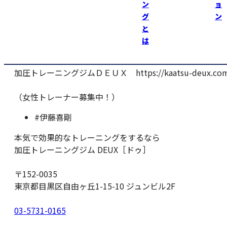
ン
ョ
『加圧ＤＥＵＸ』８月４日（日）～７日（水）まで休館日
グ
ン
す！
と
は
よろしくお願い致します。
加圧トレーニングジムＤＥＵＸ https://kaatsu-deux.com
（女性トレーナー募集中！）
#伊藤喜剛
本気で効果的なトレーニングをするなら
加圧トレーニングジム DEUX［ドゥ］
〒152-0035
東京都目黒区自由ヶ丘1-15-10 ジュンビル2F
03-5731-0165