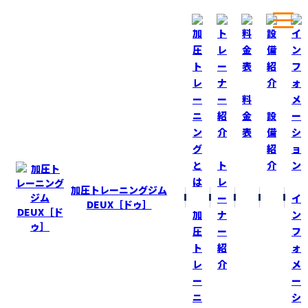
ホーム
ブログ
この季節が来た！
料
金
設
表
備
BLOG
ブログ
紹
ト
介
この季節が来た！
レ
加圧トレーニングジム
ー
イ
2019-8-1
DEUX［ドゥ］
加
ナ
ン
圧
ー
フ
ト
紹
ォ
夏休みと言えば『ラジオ体操』！ 気が付いたらこんな時
レ
介
メ
ー
ー
そして、今日から８月！月日が経つのが早い！
ニ
シ