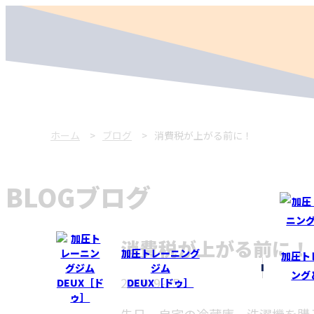
ホーム
ブログ
消費税が上がる前に！
BLOG
ブログ
消費税が上がる前に！
加圧トレーニング
加圧ト
ジム
ング
2019-9-25
DEUX［ドゥ］
先日、自宅の冷蔵庫、洗濯機を購