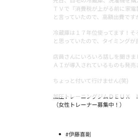
ＴＶで『消費税が上がる前に家電
と言っていたので、高額出費です
冷蔵庫は１７年位使ってます！そ
と思っていたので、タイミングが
店員さんにいろいろ話しを聞きま
ＡＩが導入されているものも発売
ちょっと付いて行けません(笑)
加圧トレーニングジムＤＥＵＸ https:/
（女性トレーナー募集中！）
#伊藤喜剛