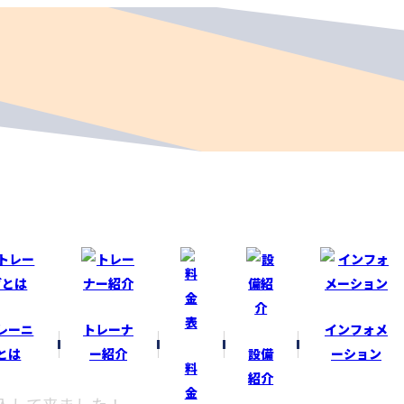
レーニ
トレーナ
インフォメ
とは
ー紹介
設備
ーション
料
紹介
金
入して来ました！