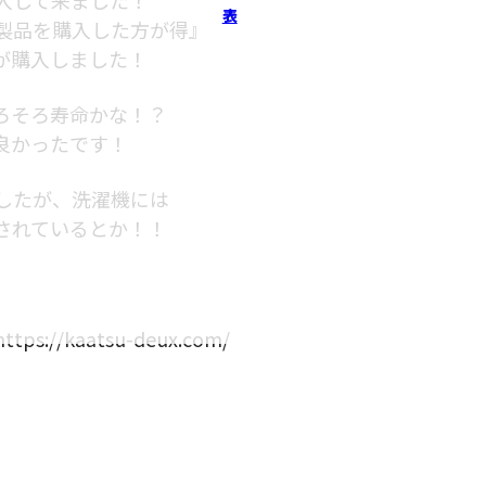
表
製品を購入した方が得』
が購入しました！
ろそろ寿命かな！？
良かったです！
したが、洗濯機には
されているとか！！
/kaatsu-deux.com/