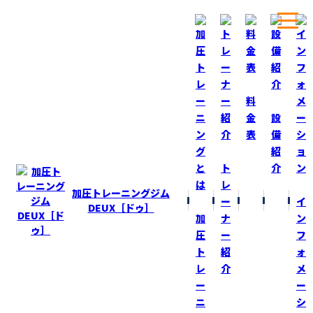
ホーム
ブログ
カレンダーの時期！
料
金
設
表
備
BLOG
ブログ
紹
ト
介
カレンダーの時期！
レ
加圧トレーニングジム
ー
イ
2019-11-2
DEUX［ドゥ］
加
ナ
ン
もうカレンダー販売の時期か！
圧
ー
フ
先日、ホームセンターに行ったらたくさん販売していた！
ト
紹
ォ
レ
介
メ
気が付いたら今日は１１月２日！
ー
ー
今年もあと２ヶ月！
ニ
シ