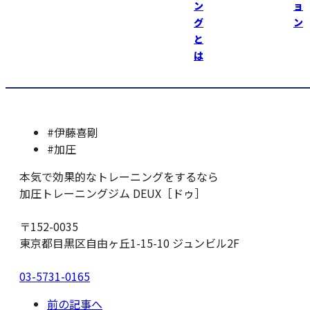
ン
ョ
月日が経つのが早い！
グ
ン
と
加圧トレーニングジムＤＥＵＸ https://kaatsu-deux.com
は
（女性トレーナー募集中！）
#伊藤喜剛
#加圧
本気で効果的なトレーニングをするなら
加圧トレーニングジム DEUX［ドゥ］
〒152-0035
東京都目黒区自由ヶ丘1-15-10 ジュンビル2F
03-5731-0165
前の記事へ