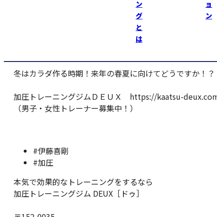
オナラが出なくなった気がする(笑)
ン
ョ
グ
ン
会員様からも好評です！
と
販売開始して１ヶ月半ですが、もう４袋も購入された方
は
もおります！
冬はカラダ作る時期！来年の春夏に向けてどうですか！？
加圧トレーニングジムＤＥＵＸ https://kaatsu-deux.com
（男子・女性トレーナー募集中！）
#伊藤喜剛
#加圧
本気で効果的なトレーニングをするなら
加圧トレーニングジム DEUX［ドゥ］
〒152-0035