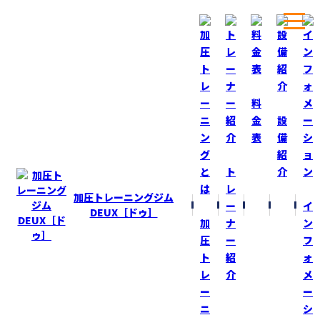
ホーム
ブログ
提供分が届いた！
料
金
設
表
備
BLOG
ブログ
紹
ト
介
提供分が届いた！
レ
加圧トレーニングジム
ー
イ
2019-12-5
DEUX［ドゥ］
加
ナ
ン
ＭＵＳＣＬＥＴＥＣＨアンバサダー提供分の
圧
ー
フ
プロティンが届いた！
ト
紹
ォ
レ
介
メ
他のプロティンに比べて、質良し！味良し！
ー
ー
シェイクした際の泡が出ない！玉にならない！
ニ
シ