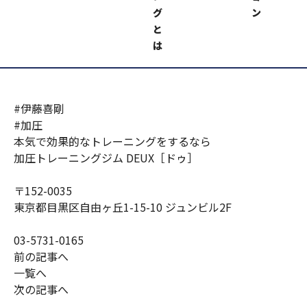
グ
ン
加圧トレーニングジムＤＥＵＸ https://kaatsu-
と
deux.com/
は
（男性・女性トレーナー募集中！）
#伊藤喜剛
#加圧
本気で効果的なトレーニングをするなら
加圧トレーニングジム DEUX［ドゥ］
〒152-0035
東京都目黒区自由ヶ丘1-15-10 ジュンビル2F
03-5731-0165
前の記事へ
一覧へ
次の記事へ