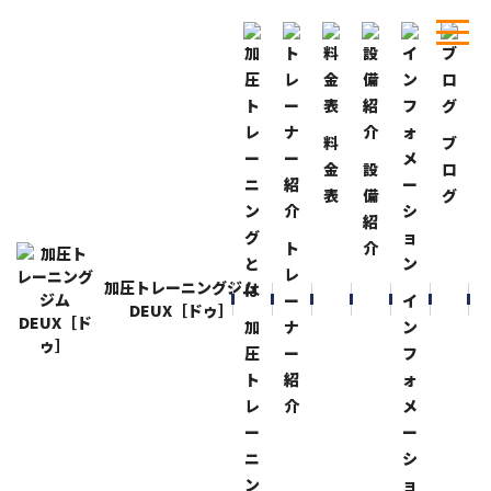
料
ブ
ホーム
ブログ
癒しの飲み物！
金
設
ロ
表
備
グ
BLOG
ブログ
紹
癒しの飲み物！
ト
介
2020-1-8
レ
加圧トレーニングジム
『ＤｒＰｅｐｐｅｒ』は何度飲んでも旨いっ！
ー
イ
DEUX［ドゥ］
日本ではあまり見ない
加
ナ
ン
『ＣｈｅｒｒｙＤｒＰｅｐｐｅｒ』本当に旨いっ！
圧
ー
フ
ト
紹
ォ
オフの時期だけしか飲めないのでグアムでしっかり
レ
介
メ
飲んで来ました！！
ー
ー
ニ
シ
あ～また飲みたい….（泣）
ン
ョ