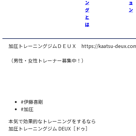
中出来る時、なかなか難しい！
ン
ョ
グ
ン
今日は一人でしっかり出来た！
と
は
インクラインベンチも今のところ記録更新中！
加圧トレーニングジムＤＥＵＸ
https://kaatsu-deux.co
（男性・女性トレーナー募集中！）
#伊藤喜剛
#加圧
本気で効果的なトレーニングをするなら
加圧トレーニングジム DEUX［ドゥ］