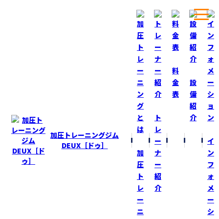
ホーム
ブログ
今日も貸切！
料
金
設
表
備
BLOG
ブログ
紹
ト
介
今日も貸切！
レ
加圧トレーニングジム
ー
イ
2020-6-21
DEUX［ドゥ］
加
ナ
ン
今日も２４時間フィットネスジムは貸切！
圧
ー
フ
ト
紹
ォ
インクラインベンチを好きなだけ挑戦して来ました（笑）
レ
介
メ
ー
ー
ジム内が一人しかいないのに集中出来る時、他の方がいる
ニ
シ