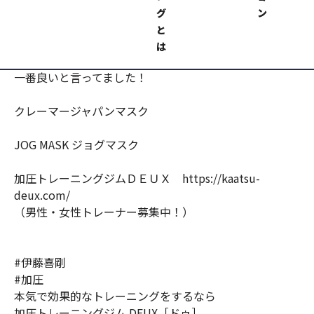
・ランニング、トレーニング時に最適！
グ
ン
これは今までのマスクよりダントツ良い！
と
は
ちなみに『猫ひろし』さんも今までのマスクの中で
一番良いと言ってました！
クレーマージャパンマスク
JOG MASK ジョグマスク
加圧トレーニングジムＤＥＵＸ https://kaatsu-
deux.com/
（男性・女性トレーナー募集中！）
#伊藤喜剛
#加圧
本気で効果的なトレーニングをするなら
加圧トレーニングジム DEUX［ドゥ］