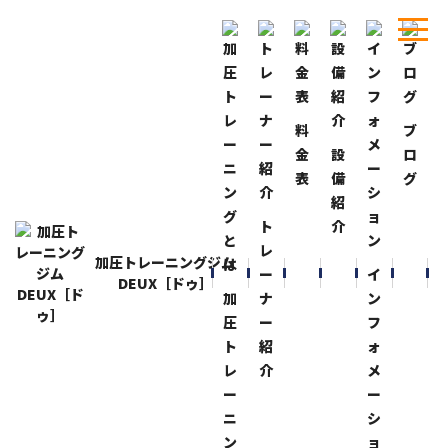
料
ブ
ホーム
ブログ
クレーマージャパンのマスク！
金
設
ロ
表
備
グ
BLOG
ブログ
紹
クレーマージャパンのマスク！
ト
介
2020-6-30
レ
加圧トレーニングジム
クレーマージャパンの田中先輩から
ー
イ
DEUX［ドゥ］
『ＪＯＧ ＭＡＳＫ』送って頂きました！
加
ナ
ン
圧
ー
フ
付けて見てビックリ！
ト
紹
ォ
・熱はこもらない！
レ
介
メ
・息が吸いやすい！
ー
ー
・普通のマスクより付けている感じがない！
ニ
シ
・臭くなったら洗って干せば短時間で乾く！
ン
ョ