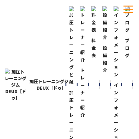
料
ブ
ホーム
ブログ
こりゃダメだ！
金
設
ロ
表
備
グ
BLOG
ブログ
紹
こりゃダメだ！
ト
介
2020-7-8
レ
加圧トレーニングジム
会員様が使っている話しを聞いて『マッサージガン』
ー
イ
DEUX［ドゥ］
購入してみました！
加
ナ
ン
翌日の届き楽しみにしていましたが、使用して数分？数
圧
ー
フ
秒？
ト
紹
ォ
でシャットダウン！
レ
介
メ
何度も試してみましたが、同じように出てしまい、返品
ー
ー
しました（泣）
ニ
シ
試しに購入したので安いものはやっぱりダメですね！
ン
ョ