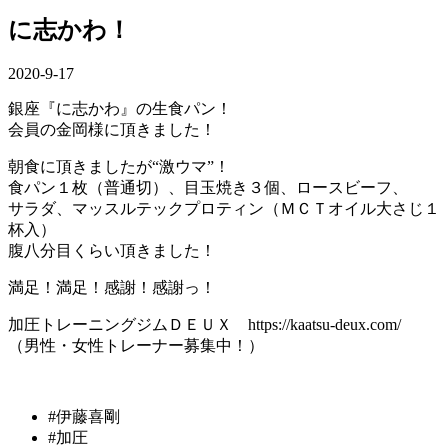
に志かわ！
2020-9-17
銀座『に志かわ』の生食パン！
会員の金岡様に頂きました！
朝食に頂きましたが“激ウマ”！
食パン１枚（普通切）、目玉焼き３個、ロースビーフ、
サラダ、マッスルテックプロティン（ＭＣＴオイル大さじ１
杯入）
腹八分目くらい頂きました！
満足！満足！感謝！感謝っ！
加圧トレーニングジムＤＥＵＸ https://kaatsu-deux.com/
（男性・女性トレーナー募集中！）
#伊藤喜剛
#加圧