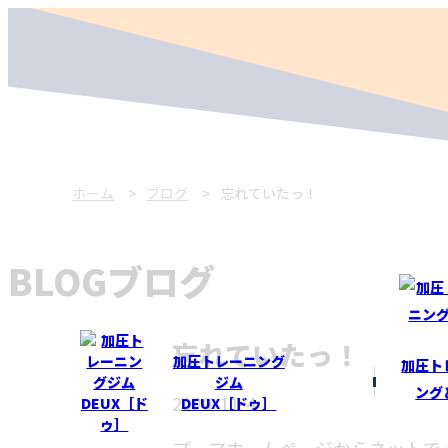
ホーム
ブログ
忘れていたっ！
BLOG
ブログ
忘れていたっ！
加圧トレーニング
加圧ト
ジム
ング
2020-11-4
DEUX［ドゥ］
プーマホームページからネットで