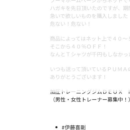
ハガキを先日頂いたのですが、期
急いで欲しいものを購入しました
危ない！危ない！
商品によってはネット上で４０～
そこから４０％ＯＦＦ！
なんとＴシャツが千円もしなかっ
いつも送って頂いているＰＵＭＡ
ありがとうございます！
加圧トレーニングジムＤＥＵＸ https:/
（男性・女性トレーナー募集中！
#伊藤喜剛