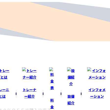
レーニ
トレーナ
インフォメ
とは
ー紹介
設備
ーション
料
紹介
金
４０％ＯＦＦで購入出来る