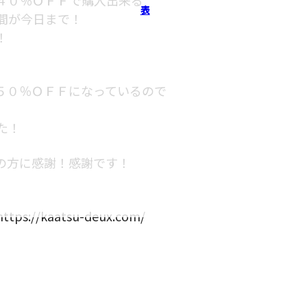
表
間が今日まで！
！
５０％ＯＦＦになっているので
た！
の方に感謝！感謝です！
/kaatsu-deux.com/
）