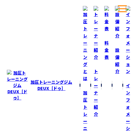
ホーム
ブログ
ワクチン到着！
料
金
設
表
備
BLOG
ブログ
紹
ト
介
ワクチン到着！
レ
加圧トレーニングジム
ー
イ
2021-2-12
DEUX［ドゥ］
加
ナ
ン
本日、新型コロナウィルスワクチンが日本に到着！
圧
ー
フ
https://news.yahoo.co.jp/pickup/6384865
ト
紹
ォ
レ
介
メ
早く新型コロナウィルス感染拡大前の普通の生活
ー
ー
に戻りたい（祈）
ニ
シ