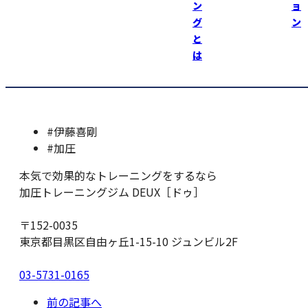
ン
ョ
我々はいつ接種出来るのかな！？
グ
ン
と
加圧トレーニングジムＤＥＵＸ https://kaatsu-deux.com
は
（男性・女性トレーナー募集中！）
#伊藤喜剛
#加圧
本気で効果的なトレーニングをするなら
加圧トレーニングジム DEUX［ドゥ］
〒152-0035
東京都目黒区自由ヶ丘1-15-10 ジュンビル2F
03-5731-0165
前の記事へ