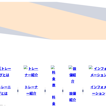
トレーニ
トレーナ
インフォ
グとは
ー紹介
設備
ーション
料
紹介
金
開！