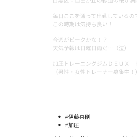
毎日ここを通って出勤しているの
この時期は気持ち良い！
今週がピークかな！？
天気予報は日曜日雨だ…（泣）
加圧トレーニングジムＤＥＵＸ https:/
（男性・女性トレーナー募集中！
#伊藤喜剛
#加圧