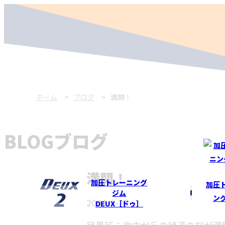
ホーム
ブログ
満開！
BLOG
ブログ
満開！
加圧トレーニング
加圧
ジム
ン
2021-3-25
DEUX［ドゥ］
目黒区：自由が丘の緑道の桜が満