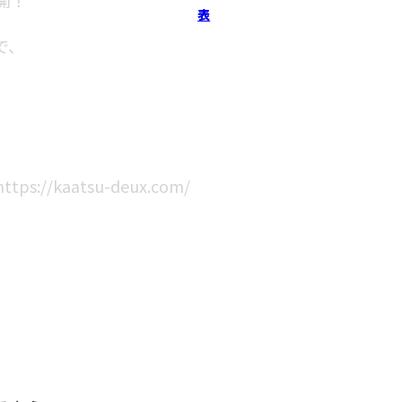
表
で、
/kaatsu-deux.com/
）